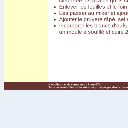
citronnée jusqu'à ce qu'ils 
Carnaval d'Oruro
Enlever les feuilles et le fo
Potosi
March� de Tarabuco
Les passer au mixer et ajout
Cochabamba - Sucre
Ajouter le gruyère râpé, sel 
Chapare
Sivingani
Incorporer les blancs d'oufs
Sehuencas
un moule à soufflé et cuire 
Vacas
Missions de Chiquitos
Pasorapa
Corani
Japo
Toro Toro
Tiwanaku
El Campo
Vila Vila II
Incachaca
Camino del Inca del Choro
Camino al Chapare
Cliza
N'oubliez pas de signer notre Livre d'Or
.
Rurrenabaque
Tous les textes/photos du site sont protégés par droits d'aut
Isla del Sol II
Sorata
Salar d'Uyuni
Sud Lipez
Tupiza
Sucre - Potosi
3 semaines en Bolivie
Villa Tunari
Chapare